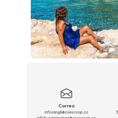
Correo
3
infosangil@coescoop.co
infobucaramanga@coescoop.co