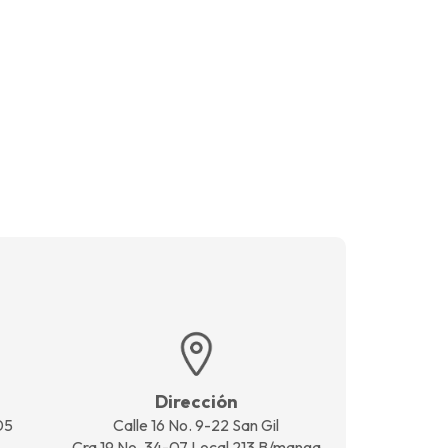
Dirección
05
Calle 16 No. 9-22 San Gil
Cra 19 No. 34-07 Local 213 B/manga