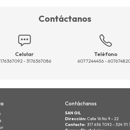
Contáctanos
Celular
Teléfono
176367092 - 3176367086
6077244456 - 60767482
ra
Contáctanos
SAN GIL
s
Dirección:
Calle 16 No 9 - 22
s
Contacto:
317 636 7092 - 324 111
or