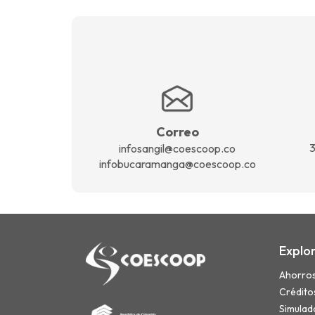
Correo
3
infosangil@coescoop.co
infobucaramanga@coescoop.co
Explo
Ahorro
Crédito
Simulad