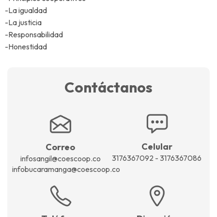
-La igualdad
-La justicia
-Responsabilidad
-Honestidad
Contáctanos
Celular
Correo
3176367092 - 3176367086
infosangil@coescoop.co
infobucaramanga@coescoop.co