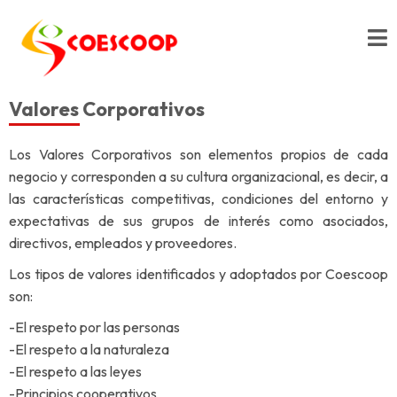
Togg
navig
Valores Corporativos
Los Valores Corporativos son elementos propios de cada
negocio y corresponden a su cultura organizacional, es decir, a
las características competitivas, condiciones del entorno y
expectativas de sus grupos de interés como asociados,
directivos, empleados y proveedores.
Los tipos de valores identificados y adoptados por Coescoop
son:
-El respeto por las personas
-El respeto a la naturaleza
-El respeto a las leyes
-Principios cooperativos